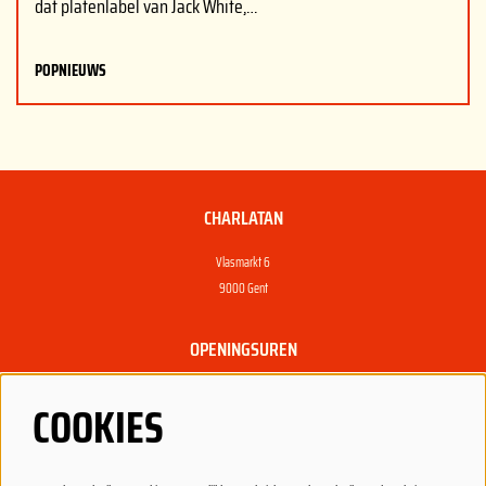
dat platenlabel van Jack White,…
POPNIEUWS
CHARLATAN
Vlasmarkt 6
9000 Gent
OPENINGSUREN
Dagelijks open vanaf 22u, gesloten op zondag en maandag.
COOKIES
Open vanaf 20u bij een concert.
PRAKTISCH