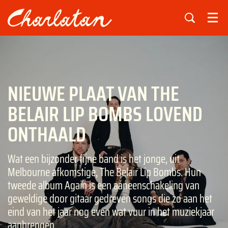
Menu
NIEUWE PLAAT VAN THE
BELAIR LIP BOMBS LOVEND
ONTHAALD
Wat een bijzonder fijne band is het jonge, uit
Melbourne afkomstige, The Belair Lip Bombs. Hun
tweede album Again is een aaneenschakeling van
geweldige door gitaar gedreven songs die zo aan het
eind van het jaar nog even wat vuur in het muziekjaar
aanbrengen.