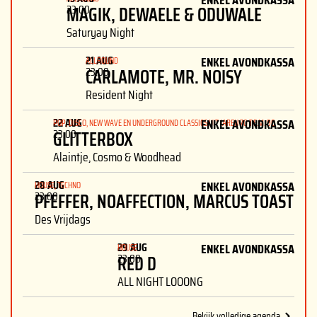
ENKEL AVONDKASSA
MAGIK, DEWAELE & ODUWALE
23:00
Saturyay Night
21 AUG
ENKEL AVONDKASSA
ALLROUND
CARLAMOTE, MR. NOISY
23:00
Resident Night
22 AUG
ENKEL AVONDKASSA
POP, DISCO, NEW WAVE EN UNDERGROUND CLASSICS UIT JAREN 70 T.E.M. 90
GLITTERBOX
23:00
Alaintje, Cosmo & Woodhead
28 AUG
ENKEL AVONDKASSA
HOUSE, TECHNO
PFEFFER, NOAFFECTION, MARCUS TOAST
23:00
Des Vrijdags
29 AUG
ENKEL AVONDKASSA
HOUSE
RED D
23:00
ALL NIGHT LOOONG
Bekijk volledige agenda