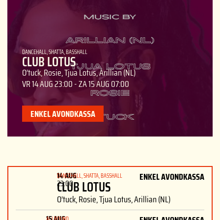
DANCEHALL, SHATTA, BASSHALL
CLUB LOTUS
O’tuck, Rosie, Tjua Lotus, Arillian (NL)
VR 14 AUG
23:00
-
ZA 15 AUG
07:00
ENKEL AVONDKASSA
14 AUG
ENKEL AVONDKASSA
DANCEHALL, SHATTA, BASSHALL
CLUB LOTUS
23:00
O’tuck, Rosie, Tjua Lotus, Arillian (NL)
15 AUG
ALLROUND