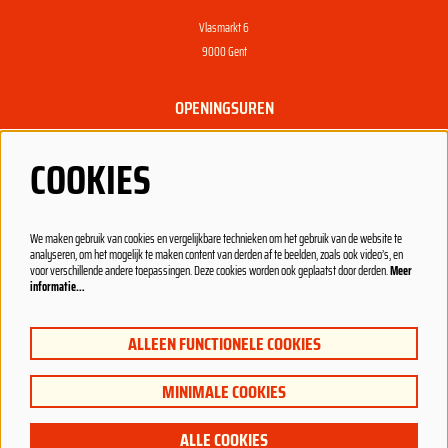
Vlasmarkt 6
9000 Gent
OPENINGSUREN
Dagelijks open vanaf 22u, gesloten op zondag en maandag.
COOKIES
Open vanaf 20u bij een concert.
PRAKTISCH
We maken gebruik van cookies en vergelijkbare technieken om het gebruik van de website te
analyseren, om het mogelijk te maken content van derden af te beelden, zoals ook video’s, en
Nieuwsgierig?
voor verschillende andere toepassingen. Deze cookies worden ook geplaatst door derden.
Meer
informatie…
VOLG ONS
ALLEEN FUNCTIONELE COOKIES
MINIMALE COOKIES
© Charlatan
ALLE COOKIES
Powered by
CultureSuite