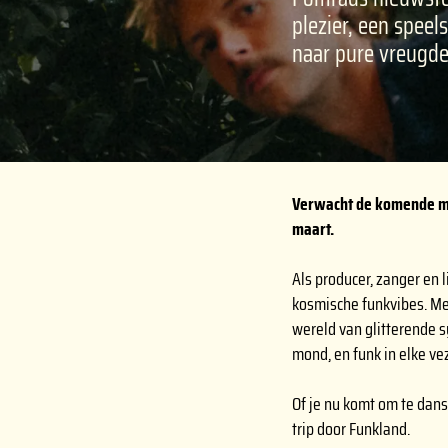
plezier, een spee
naar pure vreugde
Verwacht de komende ma
maart.
Als producer, zanger en l
kosmische funkvibes. Met
wereld van glitterende s
mond, en funk in elke vez
Of je nu komt om te dan
trip door Funkland.