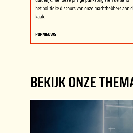
duidelijk. Met deze pittige punksong stelt de band
het politieke discours van onze machthebbers aan 
kaak.
POPNIEUWS
BEKIJK ONZE THEM