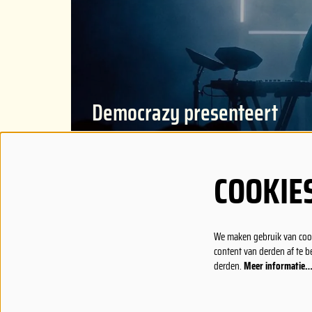
Democrazy presenteert
Democrazy is de rondreizende muziekclub in Gent
COOKIE
CHARLATAN
OPENIN
We maken gebruik van cook
content van derden af te b
Vlasmarkt 6
Dagelijks 
derden.
Meer informatie
9000 Gent
maandag.
Open vanaf