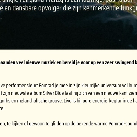
lse en dansbare opvolger die zijn kenmerkende funkg
.
anden veel nieuwe muziek en bereid je voor op een zeer swingend la
ive performer sleurt Pomrad je mee in zijn kleurrijke universum vol humo
 zijn nieuwste album Silver Blue laat hij zich van een nieuwe kant zien
ynths en melancholische groove. Live is hij pure energie: keytar in de h
el.
sen, te kijken of gewoon te glijden op de bekende warme Pomrad-sound