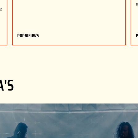
de
POPNIEUWS
A'S