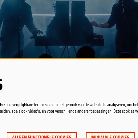
.
S
GSUREN
PRAKTISCH
ies en vergelijkbare technieken om het gebruik van de website te analyseren, om he
eelden, zoals ook video’s, en voor verschillende andere toepassingen. Deze cookies 
open vanaf 22u, gesloten op zondag en
Nieuwsgierig?
…
 20u bij een concert.
ALLEEN FUNCTIONELE COOKIES
MINIMALE COOKIES