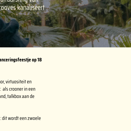
rooves kanaliseert
nceringsfeestje op 18
r, virtuositeit en
: als crooner in een
and, talkbox aan de
: dit wordt een zwoele