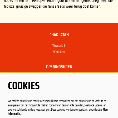
hooks maken hem een opvallende figuur binnen het genre. Greg heeft die
tijdloze, gruizige swagger die fans steeds weer terug doet komen.
CHARLATAN
Vlasmarkt 6
9000 Gent
OPENINGSUREN
Dagelijks open vanaf 22u, gesloten op zondag en maandag.
COOKIES
Open vanaf 20u bij een concert.
PRAKTISCH
We maken gebruik van cookies en vergelijkbare technieken om het gebruik van de website te
analyseren, om het mogelijk te maken content van derden af te beelden, zoals ook video’s, en
Nieuwsgierig?
voor verschillende andere toepassingen. Deze cookies worden ook geplaatst door derden.
Meer
informatie…