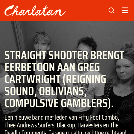
Menu
STRAIGHT SHOOTER BRENGT
EERBETOON AAN GREG
CARTWRIGHT (REIGNING
SOUND, OBLIVIANS,
COMPULSIVE GAMBLERS).
Een nieuwe band met leden van Fifty Foot Combo,
Thee Andrews Surfers, Blackup, Harvesters en The
Deadly Comments. Garage royalty, rechttoe rechtaan!